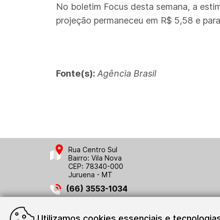
No boletim Focus desta semana, a estim
projeção permaneceu em R$ 5,58 e para
Fonte(s):
Agência Brasil
Rua Centro Sul
Bairro: Vila Nova
CEP: 78340-000
Juruena - MT
(66) 3553-1034
Utilizamos cookies essenciais e tecnologi