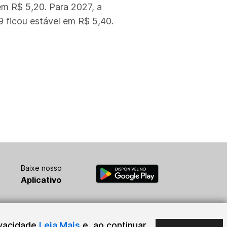
em R$ 5,20. Para 2027, a
 ficou estável em R$ 5,40.
Baixe nosso
Aplicativo
ivacidade
Leia Mais
e, ao continuar