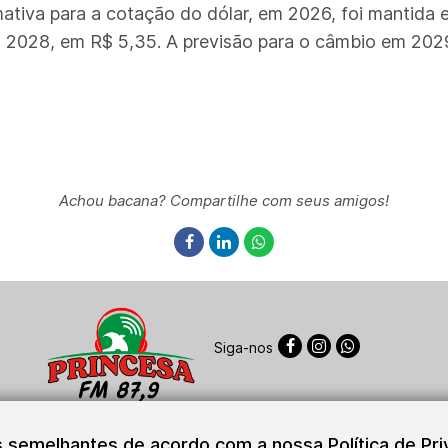
ativa para a cotação do dólar, em 2026, foi mantida 
 2028, em R$ 5,35. A previsão para o câmbio em 2029
Achou bacana? Compartilhe com seus amigos!
Siga-nos
Sistema Plug de Comunicações Ltda.
© Copyright 2026
as semelhantes de acordo com a nossa Política de Pr