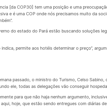
ência [da COP30] tem uma posição e uma preocupação 
iva e é uma COP onde nós precisamos muito da socied
mbém”.
rno do estado do Pará estão buscando soluções legai
o indica, permite aos hotéis determinar o preço”, argu
semana passado, o ministro do Turismo, Celso Sabino,
egundo ele, todas as delegações vão conseguir hosped
temente para que não haja nenhum argumento, inclusive
s aqui, hoje, que estão sendo entregues com diárias de 